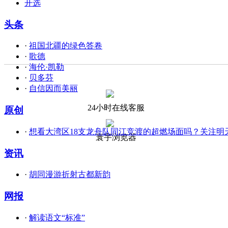
开选
头条
·
祖国北疆的绿色答卷
·
歌德
·
海伦·凯勒
·
贝多芬
·
自信因而美丽
24小时在线客服
原创
·
想看大湾区18支龙舟队同江竞渡的超燃场面吗？关注明
寰宇浏览器
资讯
·
胡同漫游折射古都新韵
网报
·
解读语文“标准”