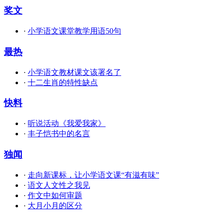
奖文
·
小学语文课堂教学用语50句
最热
·
小学语文教材课文该署名了
·
十二生肖的特性缺点
快料
·
听说活动《我爱我家》
·
丰子恺书中的名言
独闻
·
走向新课标，让小学语文课“有滋有味”
·
语文人文性之我见
·
作文中如何审题
·
大月小月的区分