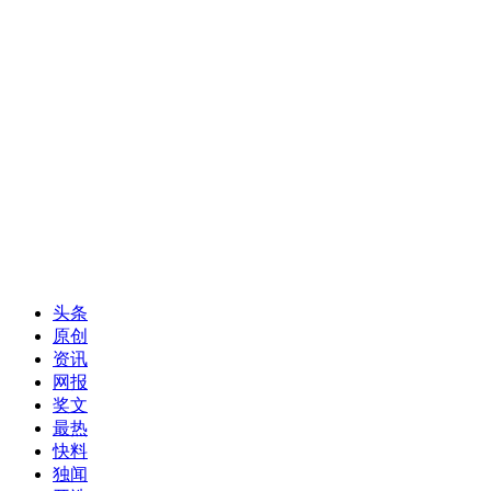
头条
原创
资讯
网报
奖文
最热
快料
独闻